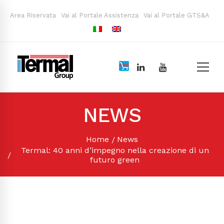
Area Riservata
Vai al Portale Assistenza
Vai al Portale GTS&A
NEWS
Home
News
Termal: 40 anni d’impegno nella creazione di un
futuro green