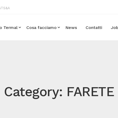
 GTS&A
po Termal
Cosa facciamo
News
Contatti
Jo
Category: FARETE