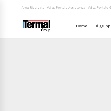
Area Riservata
Vai al Portale Assistenza
Vai al Portale
Home
Il grup