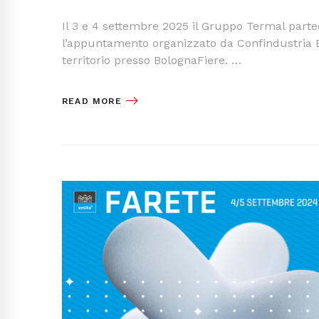
Il 3 e 4 settembre 2025 il Gruppo Termal part
l’appuntamento organizzato da Confindustria E
territorio presso BolognaFiere. …
READ MORE