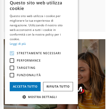
Questo sito web utilizza
decarbonizzazione del settore edilizio.
ITALIAN
cookie
ENGLISH
Questo sito web utilizza i cookie per
Leggi tutto
migliorare la tua esperienza di
navigazione. Utilizzando il nostro sito
web acconsenti a tutti i cookie in
conformità con la nostra policy per i
cookie.
Leggi di più
STRETTAMENTE NECESSARI
PERFORMANCE
TARGETING
FUNZIONALITÀ
ACCETTA TUTTO
RIFIUTA TUTTO
MOSTRA DETTAGLI