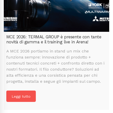
MCE 2026: TERMAL GROUP è presente con tante
novità di gamma e il training live in Arena!
A MCE 2026 portiamo in stand un mix che
funziona sempre: innovazione di prodotto +
contenuti tecnici concreti + confronto diretto con i
nostri formatori. Il filo conduttore? Soluzioni ad
alta efficienza e una corsistica pensata per chi
progetta, installa e segue gli impianti sul campo.
Leggi tutto