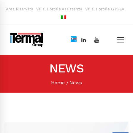
Area Riservata
Vai al Portale Assistenza
Vai al Portale GTS&A
NEWS
Home
News