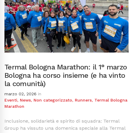
Termal Bologna Marathon: il 1° marzo
Bologna ha corso insieme (e ha vinto
la comunità)
marzo 02, 2026
in
Eventi
,
News
,
Non categorizzato
,
Runners
,
Termal Bologna
Marathon
Inclusione, solidarietà e spirito di squadra: Termal
Group ha vissuto una domenica speciale alla Termal