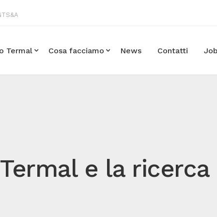
 GTS&A
po Termal
Cosa facciamo
News
Contatti
Jo
Termal e la ricerca 