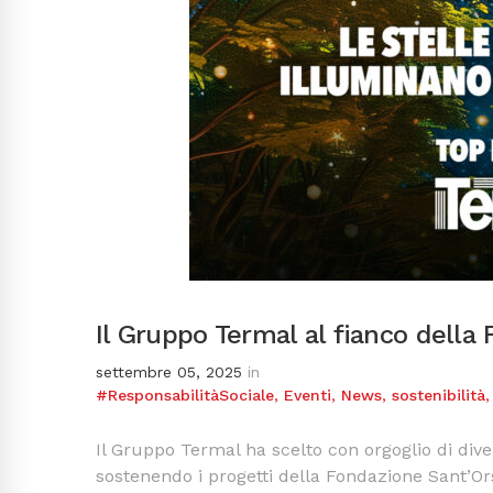
Il Gruppo Termal al fianco della
settembre 05, 2025
in
#ResponsabilitàSociale
,
Eventi
,
News
,
sostenibilità
Il Gruppo Termal ha scelto con orgoglio di div
sostenendo i progetti della Fondazione Sant’Or