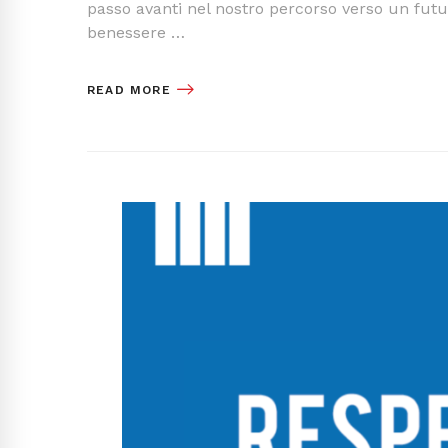
passo avanti nel nostro percorso verso un futuro
benessere …
READ MORE