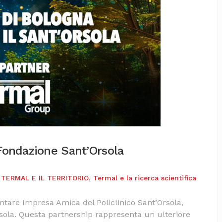
 Fondazione Sant’Orsola
,
TERMAL E IL TERRITORIO
,
Termal e la ricerca scientifica
entare Impresa Amica del Policlinico Sant’Orsola,
sola. Questa partnership rappresenta un ulteriore