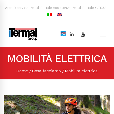
Area Riservata
Vai al Portale Assistenza
Vai al Portale GTS&A
MOBILITÀ ELETTRICA
Home
Cosa facciamo
Mobilità elettrica