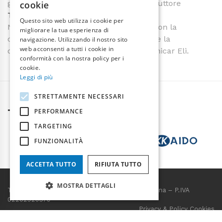
gamma le moto UKKO e MC10 del produttore
cookie
ENGLISH
Tromox
.
Questo sito web utilizza i cookie per
Nel 2020 FIVE inizia la collaborazione con la
migliorare la tua esperienza di
californiana
Eli electric Vehicles
e parte la
navigazione. Utilizzando il nostro sito
web acconsenti a tutti i cookie in
distribuzione ufficiale in Italia della minicar Eli.
conformità con la nostra policy per i
cookie.
Leggi di più
STRETTAMENTE NECESSARI
TERMAL GROUP
PERFORMANCE
TARGETING
FUNZIONALITÀ
ACCETTA TUTTO
RIFIUTA TUTTO
MOSTRA DETTAGLI
Termal Group – Via della Salute 14, 40132 Bologna – P.IVA
02262920370
Privacy & Policy Cookies
Credits