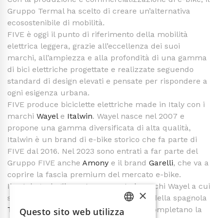
Gruppo Termal ha scelto di creare un’alternativa
ecosostenibile di mobilità.
FIVE è oggi il punto di riferimento della mobilità
elettrica leggera, grazie all’eccellenza dei suoi
marchi, all’ampiezza e alla profondità di una gamma
di bici elettriche progettate e realizzate seguendo
standard di design elevati e pensate per rispondere a
ogni esigenza urbana.
FIVE produce biciclette elettriche made in Italy con i
marchi
Wayel
e
Italwin
. Wayel nasce nel 2007 e
propone una gamma diversificata di alta qualità,
Italwin è un brand di e-bike storico che fa parte di
FIVE dal 2016. Nel 2023 sono entrati a far parte del
Gruppo FIVE anche
Amony
e il brand
Garelli
, che va a
coprire la fascia premium del mercato e-bike.
Il catalogo degli scooter presenta i marchi Wayel a cui
×
si è aggiunta nel 2023 la distribuzione della spagnola
Torrot
, e nel 2024 di
Sunra
e
Nmoto
. Completano la
Questo sito web utilizza
ITALIAN