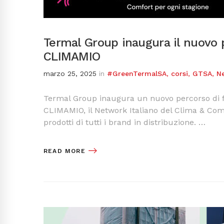
Termal Group inaugura il nuovo 
CLIMAMIO
marzo 25, 2025
in
#GreenTermalSA
,
corsi
,
GTSA
,
N
Termal Group inaugura un nuovo percorso di fo
CLIMAMIO, il Network Italiano del Clima & C
prodotti di tutti i brand in distribuzione. …
READ MORE