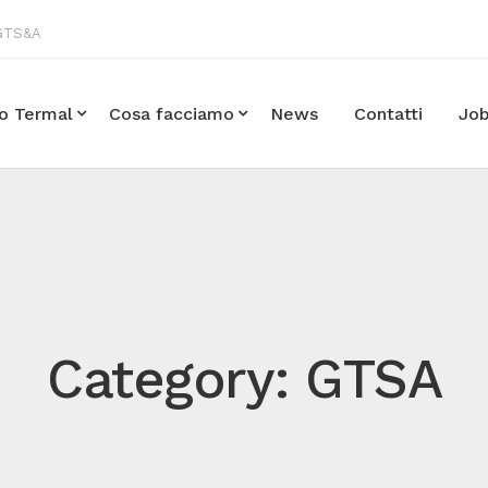
 GTS&A
po Termal
Cosa facciamo
News
Contatti
Jo
Category: GTSA