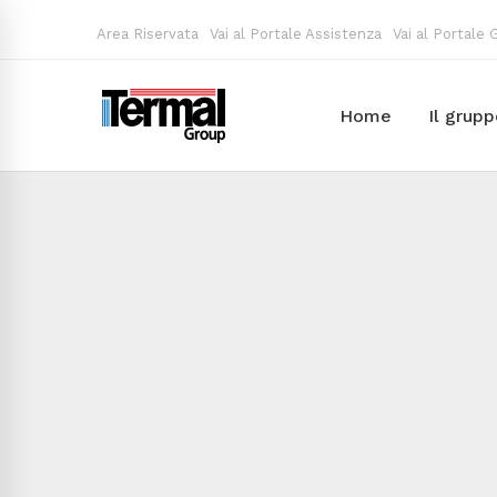
Area Riservata
Vai al Portale Assistenza
Vai al Portale
Home
Il grup