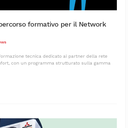
percorso formativo per il Network
ews
rmazione tecnica dedicato ai partner della rete
omfort, con un programma strutturato sulla gamma