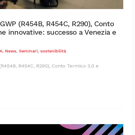
o GWP (R454B, R454C, R290), Conto
he innovative: successo a Venezia e
A
,
News
,
Seminari
,
sostenibilità
 (R454B, R454C, R290), Conto Termico 3.0 e