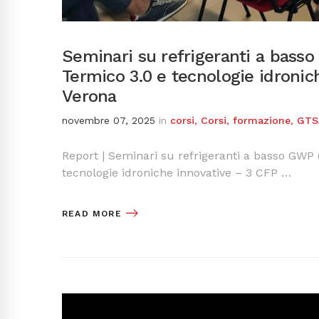
Seminari su refrigeranti a bass
Termico 3.0 e tecnologie idronic
Verona
novembre 07, 2025
in
corsi
,
Corsi
,
formazione
,
GTS
Report | Seminari su refrigeranti a basso GWP
tecnologie idroniche innovative – 3 CFP …
READ MORE