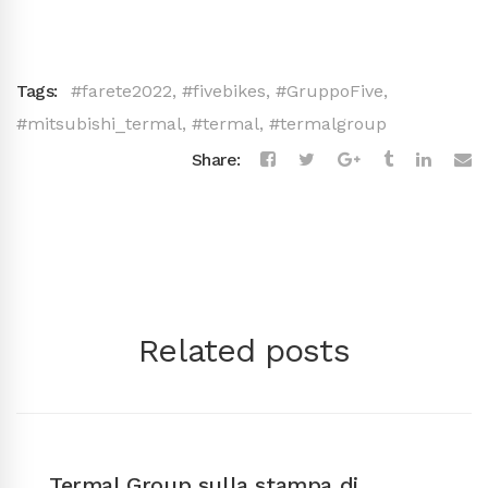
Tags:
#farete2022
,
#fivebikes
,
#GruppoFive
,
#mitsubishi_termal
,
#termal
,
#termalgroup
Share:
Related posts
Termal Group sulla stampa di