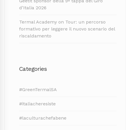
Geetit sponsor della 9ª tappa del Giro
d’Italia 2026
Termal Academy on Tour: un percorso
formativo per leggere il nuovo scenario del
riscaldamento
Categories
#GreenTermalSA
#italiacheresiste
#laculturachefabene