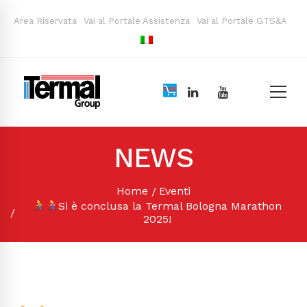
Area Riservata
Vai al Portale Assistenza
Vai al Portale GTS&A
NEWS
Home
Eventi
Si è conclusa la Termal Bologna Marathon
2025!